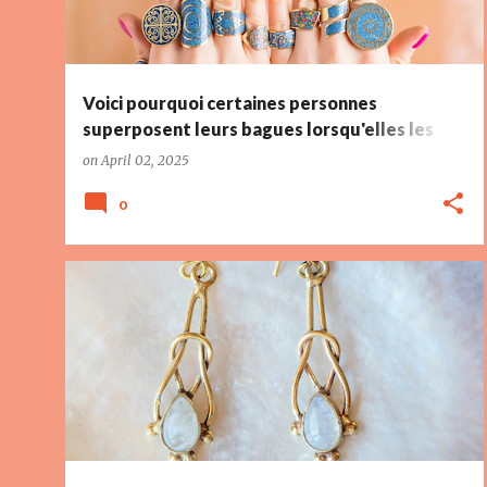
s
Voici pourquoi certaines personnes
superposent leurs bagues lorsqu'elles les
portent
on
April 02, 2025
0
ACCESSOIRE