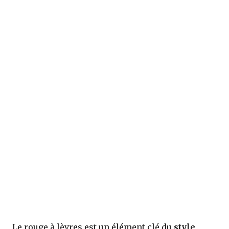
Le rouge à lèvres est un élément clé du
style