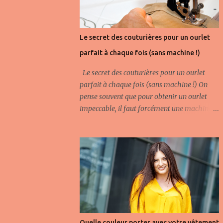
Le secret des couturières pour un ourlet
parfait à chaque fois (sans machine !)
Le secret des couturières pour un ourlet
parfait à chaque fois (sans machine !) On
pense souvent que pour obtenir un ourlet
impeccable, il faut forcément une machine à
coudre, un atelier complet, et des années
d’expérience. Pourtant, de nombreuses
couturières, qu’elles soient débutantes ou
expérimentées, connaissent une astuce
simple, rapide et accessible à tous pour faire
un ourlet propre et résistant… à la main ! Pas
besoin de matériel sophistiqué : juste du fil,
une aiguille et un peu de patience. Voici
comment faire, pas à pas, et surtout
Quelle couleur porter avec votre vêtement