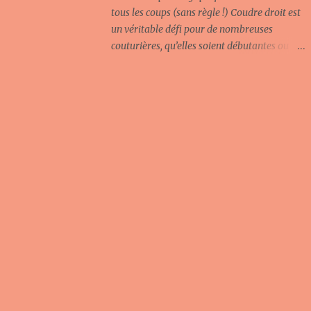
et des suggestions de couleurs à porter avec
tous les coups (sans règle !) Coudre droit est
votre vêtement jaune pour réussir vos
un véritable défi pour de nombreuses
associations et afficher une tenue
couturières, qu’elles soient débutantes ou
harmonieuse et tendance. 1. Le Jaune et le
expérimentées. Les lignes de couture nettes
Blanc : Une combinaison intemporelle et
et régulières sont synonymes de finition
lumineuse L’association du jaune et du blanc
soignée, de professionnalisme, et de
est l'une des plus simples et élégantes à
vêtements bien réalisés. Pourtant, même les
adopter. Le ...
couturières les plus aguerries connaissent
cette frustration de voir une couture dévier
ou se tordre, malgré tous les efforts. Et
souvent, cela se produit lorsque l’on se fie
trop aux règles, aux repères ou aux gadgets
censés garantir une couture parfaite. Vous
aimerez aussi lire : Faut-il fermer les
fermetures éclair avant de laver un
vêtement en machine ? Mais et si je te disais
qu'il existe une méthode simple , naturelle ,
et sans règle , qui te permettrait de coudre