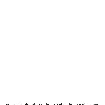
Au stade du choix de la robe de mariée, vous